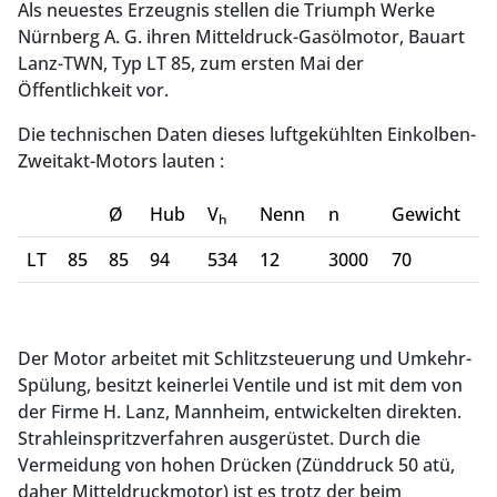
Als neuestes Erzeugnis stellen die Triumph Werke
Nürnberg A. G. ihren Mitteldruck-Gasölmotor, Bauart
Lanz-TWN, Typ LT 85, zum ersten Mai der
Öffentlichkeit vor.
Die technischen Daten dieses luftgekühlten Einkolben-
Zweitakt-Motors lauten :
Ø
Hub
V
Nenn
n
Gewicht
h
LT
85
85
94
534
12
3000
70
Der Motor arbeitet mit Schlitzsteuerung und Umkehr-
Spülung, besitzt keinerlei Ventile und ist mit dem von
der Firme H. Lanz, Mannheim, entwickelten direkten.
Strahleinspritzverfahren ausgerüstet. Durch die
Vermeidung von hohen Drücken (Zünddruck 50 atü,
daher Mitteldruckmotor) ist es trotz der beim