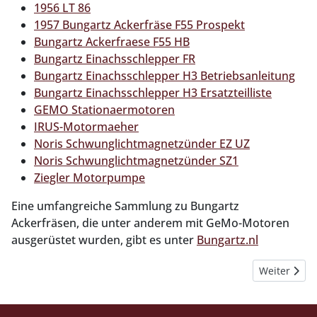
1956 LT 86
1957 Bungartz Ackerfräse F55 Prospekt
Bungartz Ackerfraese F55 HB
Bungartz Einachsschlepper FR
Bungartz Einachsschlepper H3 Betriebsanleitung
Bungartz Einachsschlepper H3 Ersatzteilliste
GEMO Stationaermotoren
IRUS-Motormaeher
Noris Schwunglichtmagnetzünder EZ UZ
Noris Schwunglichtmagnetzünder SZ1
Ziegler Motorpumpe
Eine umfangreiche Sammlung zu Bungartz
Ackerfräsen, die unter anderem mit GeMo-Motoren
ausgerüstet wurden, gibt es unter
Bungartz.nl
Nächster Bei
Weiter