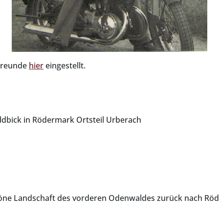
 Freunde
hier
eingestellt.
ldbick in Rödermark Ortsteil Urberach
d
höne Landschaft des vorderen Odenwaldes zurück nach Rö