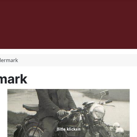
ödermark
mark