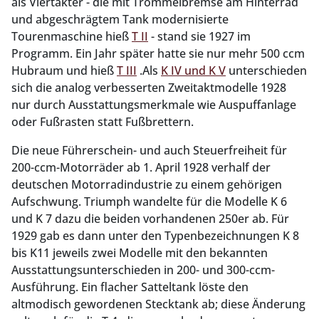
als Viertakter - die mit Trommelbremse am Hinterrad
und abgeschrägtem Tank modernisierte
Tourenmaschine hieß
T II
- stand sie 1927 im
Programm. Ein Jahr später hatte sie nur mehr 500 ccm
Hubraum und hieß
T III
.Als
K IV und K V
unterschieden
sich die analog verbesserten Zweitaktmodelle 1928
nur durch Ausstattungsmerkmale wie Auspuffanlage
oder Fußrasten statt Fußbrettern.
Die neue Führerschein- und auch Steuerfreiheit für
200-ccm-Motorräder ab 1. April 1928 verhalf der
deutschen Motorradindustrie zu einem gehörigen
Aufschwung. Triumph wandelte für die Modelle K 6
und K 7 dazu die beiden vorhandenen 250er ab. Für
1929 gab es dann unter den Typenbezeichnungen K 8
bis K11 jeweils zwei Modelle mit den bekannten
Ausstattungsunterschieden in 200- und 300-ccm-
Ausführung. Ein flacher Satteltank löste den
altmodisch gewordenen Stecktank ab; diese Änderung