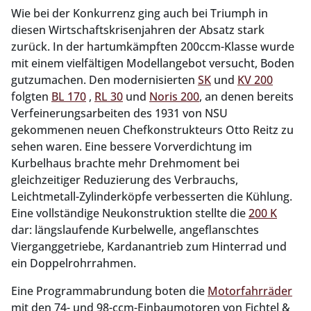
Wie bei der Konkurrenz ging auch bei Triumph in
diesen Wirtschaftskrisenjahren der Absatz stark
zurück. In der hartumkämpften 200ccm-Klasse wurde
mit einem vielfältigen Modellangebot versucht, Boden
gutzumachen. Den modernisierten
SK
und
KV 200
folgten
BL 170
,
RL 30
und
Noris 200
, an denen bereits
Verfeinerungsarbeiten des 1931 von NSU
gekommenen neuen Chefkonstrukteurs Otto Reitz zu
sehen waren. Eine bessere Vorverdichtung im
Kurbelhaus brachte mehr Drehmoment bei
gleichzeitiger Reduzierung des Verbrauchs,
Leichtmetall-Zylinderköpfe verbesserten die Kühlung.
Eine vollständige Neukonstruktion stellte die
200 K
dar: längslaufende Kurbelwelle, angeflanschtes
Vierganggetriebe, Kardanantrieb zum Hinterrad und
ein Doppelrohrrahmen.
Eine Programmabrundung boten die
Motorfahrräder
mit den 74- und 98-ccm-Einbaumotoren von Fichtel &