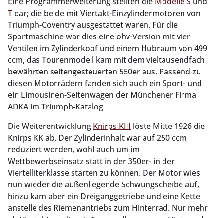
Eine Programmerweiterung stellten die
Modelle S
und
T
dar; die beide mit Viertakt-Einzylindermotoren von
Triumph-Coventry ausgestattet waren. Für die
Sportmaschine war dies eine ohv-Version mit vier
Ventilen im Zylinderkopf und einem Hubraum von 499
ccm, das Tourenmodell kam mit dem vieltausendfach
bewährten seitengesteuerten 550er aus. Passend zu
diesen Motorrädern fanden sich auch ein Sport- und
ein Limousinen-Seitenwagen der Münchener Firma
ADKA im Triumph-Katalog.
Die Weiterentwicklung
Knirps KIII
löste Mitte 1926 die
Knirps KK ab. Der Zylinderinhalt war auf 250 ccm
reduziert worden, wohl auch um im
Wettbewerbseinsatz statt in der 350er- in der
Viertelliterklasse starten zu können. Der Motor wies
nun wieder die außenliegende Schwungscheibe auf,
hinzu kam aber ein Dreiganggetriebe und eine Kette
anstelle des Riemenantriebs zum Hinterrad. Nur mehr