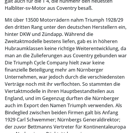
galt auch für die T 4, die nunmehr den neuesten
Halbliter-sv-Motor aus Coventry besaß.
Mit über 13500 Motorrädern nahm Triumph 1928/29
den dritten Rang unter den deutschen Herstellern ein,
hinter DKW und Zündapp. Während die
Zweitaktmodelle bestens liefen, gab es in höheren
Hubraumklassen keine richtige Weiterentwicklung, da
man an die Zulieferungen aus Coventry gebunden war
Die Triumph Cycle Company hielt zwar keine
finanzielle Beteiligung mehr am Nürnberger
Unternehmen, war jedoch durch die verschiedensten
Verträge noch mit ihr verflochten. So stammten die
Viertaktmodelle in ihren Hauptbestandteilen aus
England, und im Gegenzug durften die Nürnberger
auch im Export den Namen Triumph verwenden. Als
Bindeglied zwischen beiden Firmen galt bis Anfang
1929 Carl Schwemmer; Nürnbergs Generaldirektor;
der zuvor Bettmanns Vertreter für Kontinentaleuropa