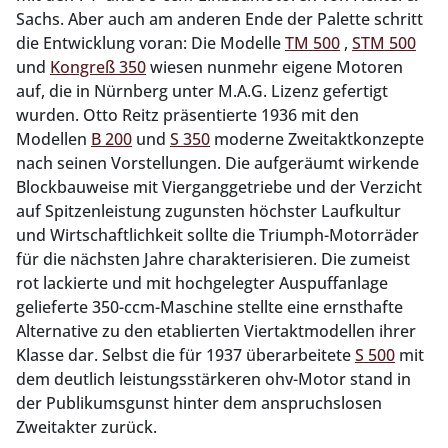
Sachs. Aber auch am anderen Ende der Palette schritt
die Entwicklung voran: Die Modelle
TM 500
,
STM 500
und
Kongreß 350
wiesen nunmehr eigene Motoren
auf, die in Nürnberg unter M.A.G. Lizenz gefertigt
wurden. Otto Reitz präsentierte 1936 mit den
Modellen
B 200
und
S 350
moderne Zweitaktkonzepte
nach seinen Vorstellungen. Die aufgeräumt wirkende
Blockbauweise mit Vierganggetriebe und der Verzicht
auf Spitzenleistung zugunsten höchster Laufkultur
und Wirtschaftlichkeit sollte die Triumph-Motorräder
für die nächsten Jahre charakterisieren. Die zumeist
rot lackierte und mit hochgelegter Auspuffanlage
gelieferte 350-ccm-Maschine stellte eine ernsthafte
Alternative zu den etablierten Viertaktmodellen ihrer
Klasse dar. Selbst die für 1937 überarbeitete
S 500
mit
dem deutlich leistungsstärkeren ohv-Motor stand in
der Publikumsgunst hinter dem anspruchslosen
Zweitakter zurück.