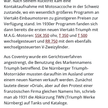
war. Nach seinem Rücktritt kam eine
Kontaktaufnahme mit Motosaccoche in der Schweiz
zustande, wo ein wesentlich größeres Programm an
Viertakt-Einbaumotoren zu günstigeren Preisen zur
Verfügung stand. Im 1930er Programm fanden sich
dann bereits die ersten neuen Viertakt-Triumph mit
M.A.G.-Motoren:
SSK 350
ohv,
T 350
und
T 500
wechselgesteuert und
RR 750
mit dem ebenfalls
wechselgesteuerten V-Zweizylinder.
Aus Coventry wurde ein Gerichtsverfahren
angestrengt, die Benutzung des Markennamens
Triumph betreffend. Die Nürnberger Triumph-
Motorräder mussten daraufhin im Ausland unter
einem neuen Namen verkauft werden. Zunächst
lautete dieser »Orial«, aber auf den Protest einer
französischen Firma gleichen Namens hin, schrieb
man ab 1931 die Abkürzung TWN (Triumph Werke
Nürnberg) auf Tanks und Kataloge.