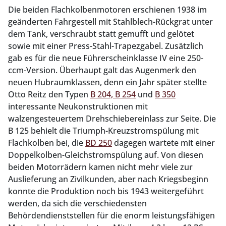
Die beiden Flachkolbenmotoren erschienen 1938 im
geänderten Fahrgestell mit Stahlblech-Rückgrat unter
dem Tank, verschraubt statt gemufft und gelötet
sowie mit einer Press-Stahl-Trapezgabel. Zusätzlich
gab es für die neue Führerscheinklasse IV eine 250-
ccm-Version. Überhaupt galt das Augenmerk den
neuen Hubraumklassen, denn ein Jahr später stellte
Otto Reitz den Typen
B 204, B 254
und
B 350
interessante Neukonstruktionen mit
walzengesteuertem Drehschiebereinlass zur Seite. Die
B 125 behielt die Triumph-Kreuzstromspülung mit
Flachkolben bei, die
BD 250
dagegen wartete mit einer
Doppelkolben-Gleichstromspülung auf. Von diesen
beiden Motorrädern kamen nicht mehr viele zur
Auslieferung an Zivilkunden, aber nach Kriegsbeginn
konnte die Produktion noch bis 1943 weitergeführt
werden, da sich die verschiedensten
Behördendienststellen für die enorm leistungsfähigen