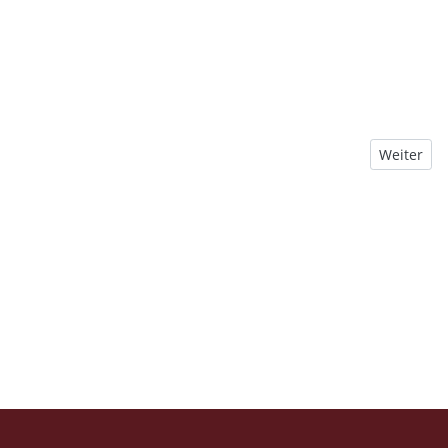
Nächster B
Weiter