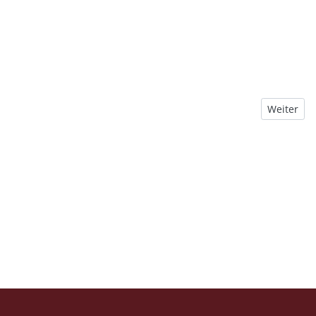
Nächster B
Weiter